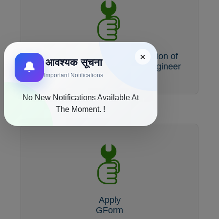
×
Application form for Examination of
आवश्यक सूचना
🔔
Chartered Electrical Safety Engineer
Important Notifications
No New Notifications Available At
The Moment. !
Apply
GForm